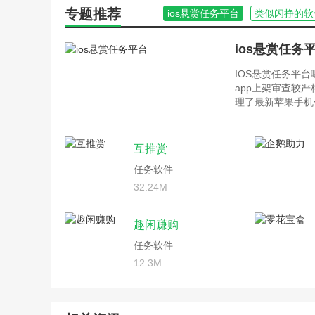
专题推荐
ios悬赏任务平台
类似闪挣的软
ios悬赏任务
IOS悬赏任务平
app上架审查较
理了最新苹果手机
互推赏
任务软件
32.24M
趣闲赚购
任务软件
12.3M