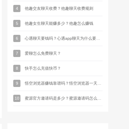
4
他趣交友聊天收费？他趣聊天收费规则
5
他趣女生聊天能赚多少？他趣怎么赚钱
6
心遇聊天要钱吗？心遇app聊天为什么要金币
7
爱聊怎么免费聊天？
8
快手怎么充值快币？
9
悟空浏览器赚钱靠谱吗？悟空浏览器一天能赚多少钱
10
蜜源官方邀请码是多少？蜜源邀请码怎么才能有？