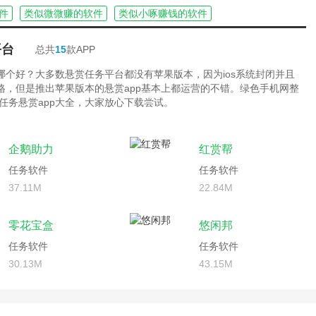
件
类似微微赚的软件
类似小啄赚钱的软件
平台
总共
15
款APP
台哪个好？大多数悬赏任务平台都没有苹果版本，因为ios系统封闭并且
严格，但是推出苹果版本的悬赏app基本上都运营的不错。绿色手机网整
任务悬赏app大全，大家放心下载尝试。
企鹅助力
红赏帮
任务软件
任务软件
37.11M
22.84M
零花宝盒
悠闲邦
任务软件
任务软件
30.13M
43.15M