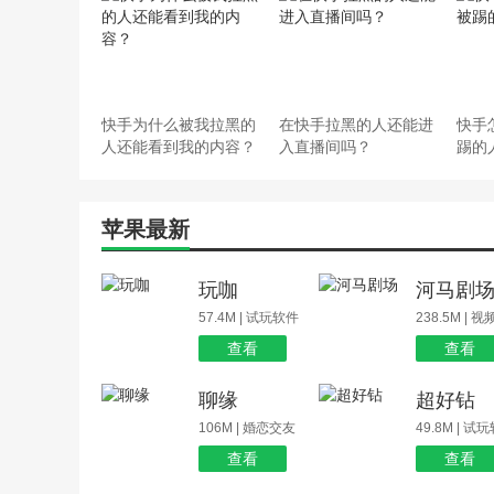
快手为什么被我拉黑的
在快手拉黑的人还能进
快手
人还能看到我的内容？
入直播间吗？
踢的
苹果最新
玩咖
河马剧
57.4M | 试玩软件
238.5M | 
查看
查看
聊缘
超好钻
106M | 婚恋交友
49.8M | 试
查看
查看