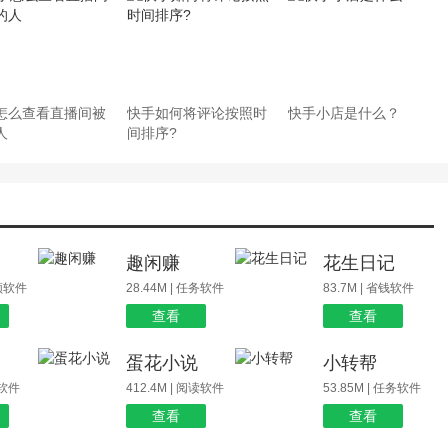
怎么查看直播间被
快手如何将评论按照时
快手小店是什么？
人
间排序?
场
趣闲赚
花生日记
视频软件
28.44M | 任务软件
83.7M | 省钱软件
查看
查看
蛋花小说
小转帮
玩软件
412.4M | 阅读软件
53.85M | 任务软件
查看
查看