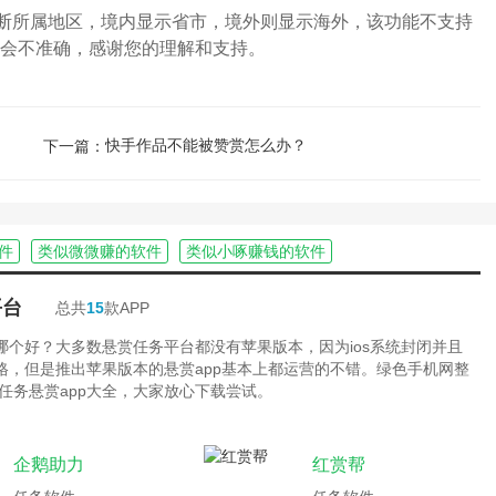
断所属地区，境内显示省市，境外则显示海外，该功能不支持
能会不准确，感谢您的理解和支持。
快手作品不能被赞赏怎么办？
下一篇：
件
类似微微赚的软件
类似小啄赚钱的软件
平台
总共
15
款APP
台哪个好？大多数悬赏任务平台都没有苹果版本，因为ios系统封闭并且
严格，但是推出苹果版本的悬赏app基本上都运营的不错。绿色手机网整
任务悬赏app大全，大家放心下载尝试。
企鹅助力
红赏帮