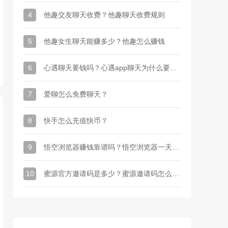
4
他趣交友聊天收费？他趣聊天收费规则
5
他趣女生聊天能赚多少？他趣怎么赚钱
6
心遇聊天要钱吗？心遇app聊天为什么要金币
7
爱聊怎么免费聊天？
8
快手怎么充值快币？
9
悟空浏览器赚钱靠谱吗？悟空浏览器一天能赚多少钱
10
蜜源官方邀请码是多少？蜜源邀请码怎么才能有？