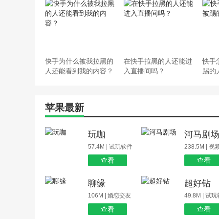
快手为什么被我拉黑的
在快手拉黑的人还能进
快手
人还能看到我的内容？
入直播间吗？
踢的
苹果最新
玩咖
河马剧
57.4M | 试玩软件
238.5M | 
查看
查看
聊缘
超好钻
106M | 婚恋交友
49.8M | 试
查看
查看