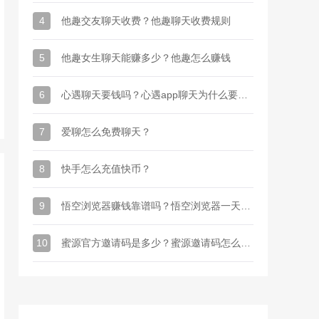
4
他趣交友聊天收费？他趣聊天收费规则
5
他趣女生聊天能赚多少？他趣怎么赚钱
6
心遇聊天要钱吗？心遇app聊天为什么要金币
7
爱聊怎么免费聊天？
8
快手怎么充值快币？
9
悟空浏览器赚钱靠谱吗？悟空浏览器一天能赚多少钱
10
蜜源官方邀请码是多少？蜜源邀请码怎么才能有？