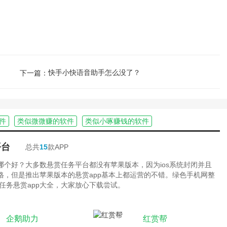
快手小快语音助手怎么没了？
下一篇：
件
类似微微赚的软件
类似小啄赚钱的软件
平台
总共
15
款APP
台哪个好？大多数悬赏任务平台都没有苹果版本，因为ios系统封闭并且
严格，但是推出苹果版本的悬赏app基本上都运营的不错。绿色手机网整
任务悬赏app大全，大家放心下载尝试。
企鹅助力
红赏帮