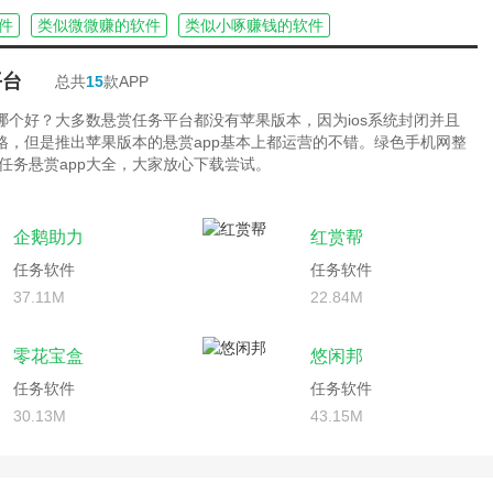
件
类似微微赚的软件
类似小啄赚钱的软件
平台
总共
15
款APP
台哪个好？大多数悬赏任务平台都没有苹果版本，因为ios系统封闭并且
严格，但是推出苹果版本的悬赏app基本上都运营的不错。绿色手机网整
任务悬赏app大全，大家放心下载尝试。
企鹅助力
红赏帮
任务软件
任务软件
37.11M
22.84M
零花宝盒
悠闲邦
任务软件
任务软件
30.13M
43.15M