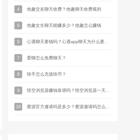
4
他趣交友聊天收费？他趣聊天收费规则
5
他趣女生聊天能赚多少？他趣怎么赚钱
6
心遇聊天要钱吗？心遇app聊天为什么要金币
7
爱聊怎么免费聊天？
8
快手怎么充值快币？
9
悟空浏览器赚钱靠谱吗？悟空浏览器一天能赚多少钱
10
蜜源官方邀请码是多少？蜜源邀请码怎么才能有？