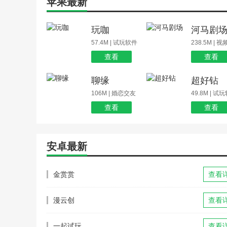
苹果最新
玩咖
河马剧
57.4M | 试玩软件
238.5M | 
查看
查看
聊缘
超好钻
106M | 婚恋交友
49.8M | 试
查看
查看
安卓最新
金赏赏
查看
漫云创
查看
一起试玩
查看