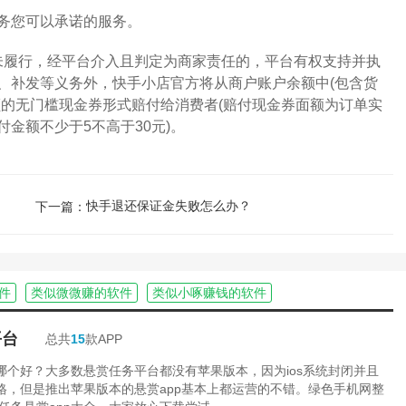
务您可以承诺的服务。
但未履行，经平台介入且判定为商家责任的，平台有权支持并执
、补发等义务外，快手小店官方将从商户账户余额中(包含货
额的无门槛现金券形式赔付给消费者(赔付现金券面额为订单实
金额不少于5不高于30元)。
快手退还保证金失败怎么办？
下一篇：
件
类似微微赚的软件
类似小啄赚钱的软件
平台
总共
15
款APP
台哪个好？大多数悬赏任务平台都没有苹果版本，因为ios系统封闭并且
严格，但是推出苹果版本的悬赏app基本上都运营的不错。绿色手机网整