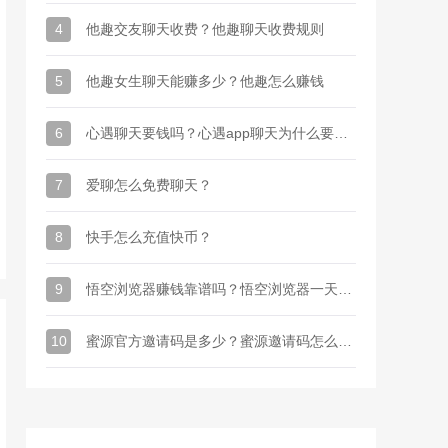
4
他趣交友聊天收费？他趣聊天收费规则
5
他趣女生聊天能赚多少？他趣怎么赚钱
6
心遇聊天要钱吗？心遇app聊天为什么要金币
7
爱聊怎么免费聊天？
8
快手怎么充值快币？
9
悟空浏览器赚钱靠谱吗？悟空浏览器一天能赚多少钱
10
蜜源官方邀请码是多少？蜜源邀请码怎么才能有？