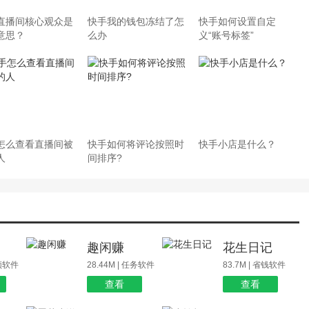
直播间核心观众是
快手我的钱包冻结了怎
快手如何设置自定
意思？
么办
义“账号标签”
怎么查看直播间被
快手如何将评论按照时
快手小店是什么？
人
间排序?
场
趣闲赚
花生日记
视频软件
28.44M | 任务软件
83.7M | 省钱软件
查看
查看