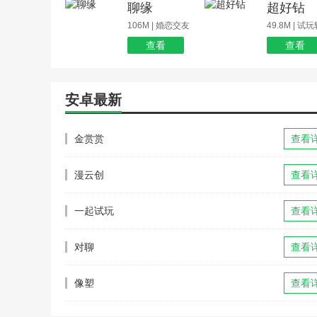
聊缘
超好钻
106M | 婚恋交友
49.8M | 试
查看
查看
安卓最新
金赏赏
查看
漫云创
查看
一起试玩
查看
对聊
查看
像塑
查看