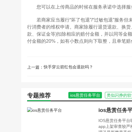
您可以在上传商品的时候在服务承诺中选择服
若商家应当履行“坏了包退”/“过敏包退”服务
行消费者的维权申请。商家除履行退货退款、换货
款、保证金等)扣除相应的赔付金额，并以同等金
付金额的20%，如有小数点则向下取整，且单笔赔付
快手穿云箭红包会退款吗？
上一篇：
专题推荐
ios悬赏任务平台
类似闪挣的软
ios悬赏任务
IOS悬赏任务平
app上架审查较