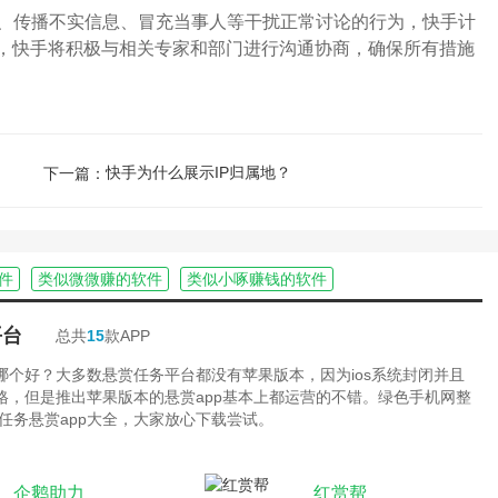
传播不实信息、冒充当事人等干扰正常讨论的行为，快手计
题，快手将积极与相关专家和部门进行沟通协商，确保所有措施
快手为什么展示IP归属地？
下一篇：
件
类似微微赚的软件
类似小啄赚钱的软件
平台
总共
15
款APP
台哪个好？大多数悬赏任务平台都没有苹果版本，因为ios系统封闭并且
严格，但是推出苹果版本的悬赏app基本上都运营的不错。绿色手机网整
任务悬赏app大全，大家放心下载尝试。
企鹅助力
红赏帮