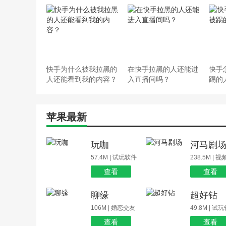
快手为什么被我拉黑的
在快手拉黑的人还能进
快手
人还能看到我的内容？
入直播间吗？
踢的
苹果最新
玩咖
河马剧
57.4M | 试玩软件
238.5M | 
查看
查看
聊缘
超好钻
106M | 婚恋交友
49.8M | 试
查看
查看