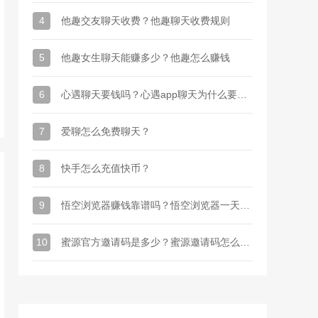
4
他趣交友聊天收费？他趣聊天收费规则
5
他趣女生聊天能赚多少？他趣怎么赚钱
6
心遇聊天要钱吗？心遇app聊天为什么要金币
7
爱聊怎么免费聊天？
8
快手怎么充值快币？
9
悟空浏览器赚钱靠谱吗？悟空浏览器一天能赚多少钱
10
蜜源官方邀请码是多少？蜜源邀请码怎么才能有？